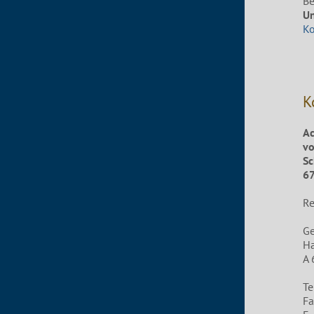
Be
Un
K
K
Ac
vo
Sc
67
Re
G
Ha
A 
Te
Fa