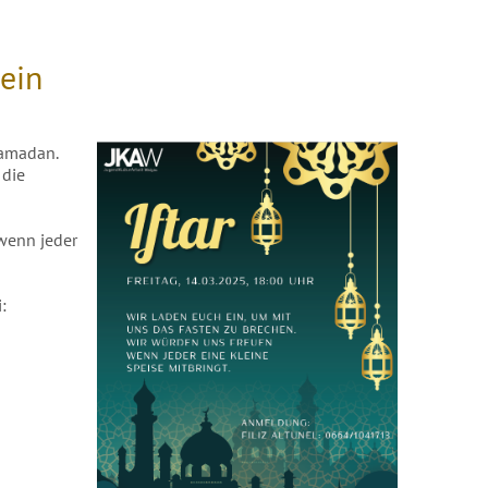
 ein
Ramadan.
 die
 wenn jeder
: