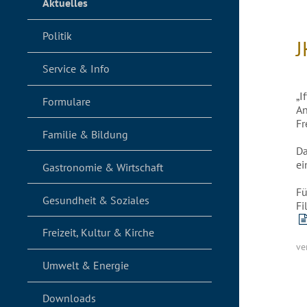
Aktuelles
Politik
J
Service & Info
„I
Formulare
An
Fr
Familie & Bildung
Da
ei
Gastronomie & Wirtschaft
Fü
Gesundheit & Soziales
Fi
Freizeit, Kultur & Kirche
ve
Umwelt & Energie
Downloads