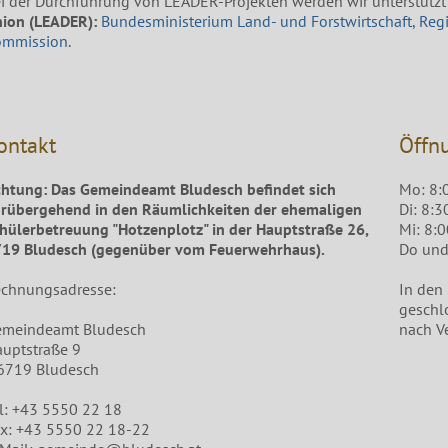
i der Durchführung von LEADER-Projekten werden wir unterstützt
ion (LEADER):
Bundesministerium Land- und Forstwirtschaft, Reg
ommission
.
ontakt
Öffn
htung: Das Gemeindeamt Bludesch befindet sich
Mo: 8:
rübergehend in den Räumlichkeiten der ehemaligen
Di: 8:3
hülerbetreuung "Hotzenplotz" in der Hauptstraße 26,
Mi: 8:
19 Bludesch (gegenüber vom Feuerwehrhaus).
Do und 
chnungsadresse:
In den
geschl
emeindeamt Bludesch
nach V
uptstraße 9
6719 Bludesch
l: +43 5550 22 18
x: +43 5550 22 18-22