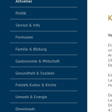
Aktuelles
Politik
K
Service & Info
Vo
Formulare
El
Familie & Bildung
un
Ar
U1
Gastronomie & Wirtschaft
De
Gesundheit & Soziales
Ei
La
Freizeit, Kultur & Kirche
Ha
D
Umwelt & Energie
La
Di
Downloads
4.