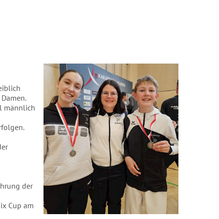
eiblich
l Damen.
el männlich
rfolgen.
der
ührung der
önix Cup am