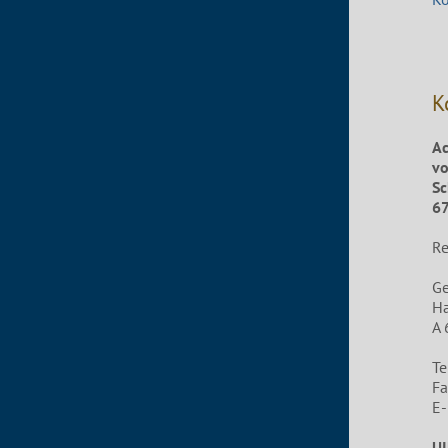
K
Ac
vo
Sc
67
Re
G
Ha
A 
Te
Fa
E-
UI