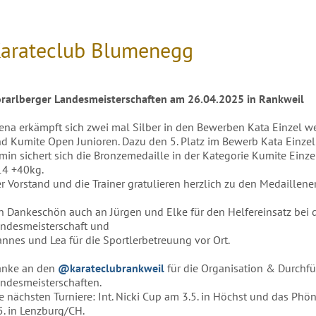
arateclub Blumenegg
rarlberger Landesmeisterschaften am 26.04.2025 in Rankweil
ena erkämpft sich zwei mal Silber in den Bewerben Kata Einzel w
d Kumite Open Junioren. Dazu den 5. Platz im Bewerb Kata Einze
min sichert sich die Bronzemedaille in der Kategorie Kumite Einz
4 +40kg.
r Vorstand und die Trainer gratulieren herzlich zu den Medaillene
n Dankeschön auch an Jürgen und Elke für den Helfereinsatz bei 
ndesmeisterschaft und
nnes und Lea für die Sportlerbetreuung vor Ort.
anke an den
@karateclubrankweil
für die Organisation & Durchf
ndesmeisterschaften.
e nächsten Turniere: Int. Nicki Cup am 3.5. in Höchst und das Ph
5. in Lenzburg/CH.