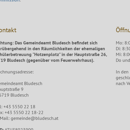
ontakt
Öffn
htung: Das Gemeindeamt Bludesch befindet sich
Mo: 8:
rübergehend in den Räumlichkeiten der ehemaligen
Di: 8:3
hülerbetreuung "Hotzenplotz" in der Hauptstraße 26,
Mi: 8:
19 Bludesch (gegenüber vom Feuerwehrhaus).
Do und 
chnungsadresse:
In den
geschl
emeindeamt Bludesch
nach V
uptstraße 9
6719 Bludesch
l: +43 5550 22 18
x: +43 5550 22 18-22
Mail: gemeinde@bludesch.at
D:
ATU38023900