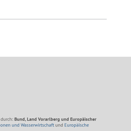
 durch:
Bund, Land Vorarlberg und Europäischer
ionen und Wasserwirtschaft
und
Europäische