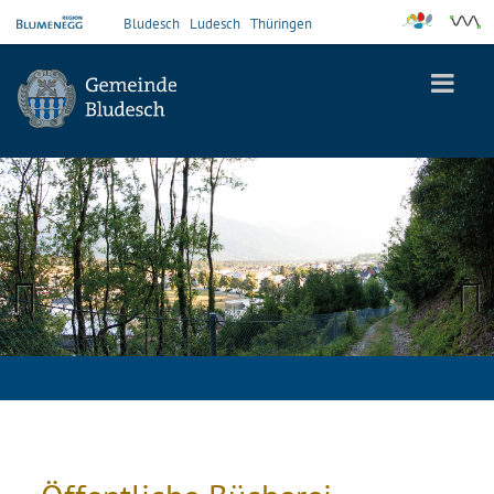
Bludesch
Ludesch
Thüringen
Previous
Next