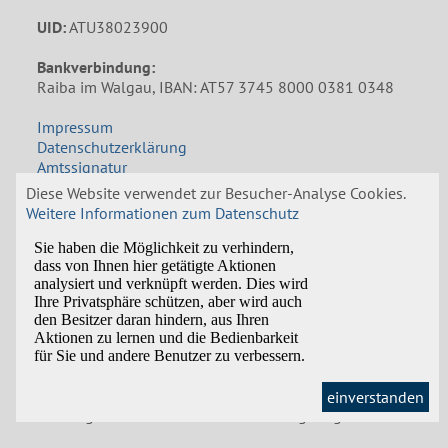
UID:
ATU38023900
Bankverbindung:
Raiba im Walgau, IBAN: AT57 3745 8000 0381 0348
Impressum
Datenschutzerklärung
Amtssignatur
Diese Website verwendet zur Besucher-Analyse Cookies.
Öffnungszeiten Gemeindeamt
Weitere Informationen zum Datenschutz
Mo: 8:00 bis 12:00 und 14:00 bis 18:00 Uhr
Di: 8:30 bis 12:00 Uhr
Mi: 8:00 bis 12:00 Uhr, Nachmittags nach
Vereinbarung
Do und Fr: 8:00 bis 12:00 Uhr
In den Schulferien bleibt das Gemeindeamt am
Nachmittag geschlossen. Termine außerhalb der
einverstanden
Öffnungszeiten sind nach Vereinbarung möglich.