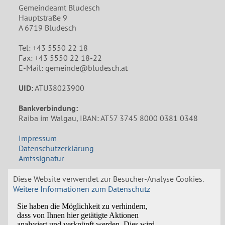
Gemeindeamt Bludesch
Hauptstraße 9
A 6719 Bludesch
Tel: +43 5550 22 18
Fax: +43 5550 22 18-22
E-Mail: gemeinde@bludesch.at
UID:
ATU38023900
Bankverbindung:
Raiba im Walgau, IBAN: AT57 3745 8000 0381 0348
Impressum
Datenschutzerklärung
Amtssignatur
Öffnungszeiten Gemeindeamt
Diese Website verwendet zur Besucher-Analyse Cookies.
Weitere Informationen zum Datenschutz
Mo: 8:00 bis 12:00 und 14:00 bis 18:00 Uhr
Di: 8:30 bis 12:00 Uhr
Mi: 8:00 bis 12:00 Uhr, Nachmittags nach