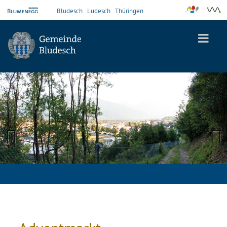
Bludesch
Ludesch
Thüringen
Previous
Next