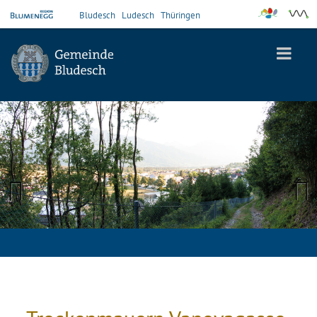
Bludesch
Ludesch
Thüringen
Previous
Next