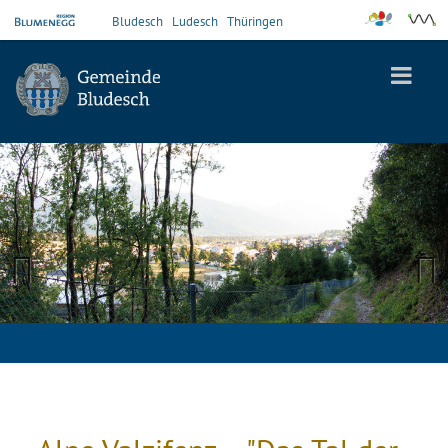
Bludesch
Ludesch
Thüringen
Previous
Next