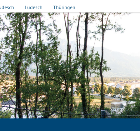
udesch
Ludesch
Thüringen