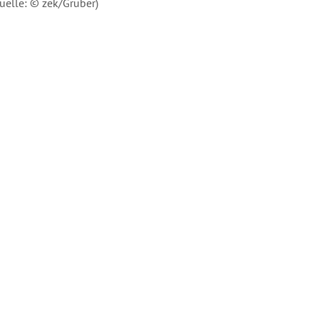
uelle: © zek/Gruber)