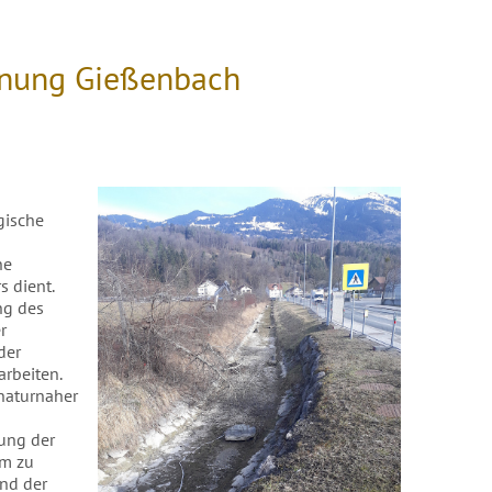
fnung Gießenbach
i­sche
ne
s dient.
ng des
r
der
­beiten.
 naturnaher
rung der
um zu
und der