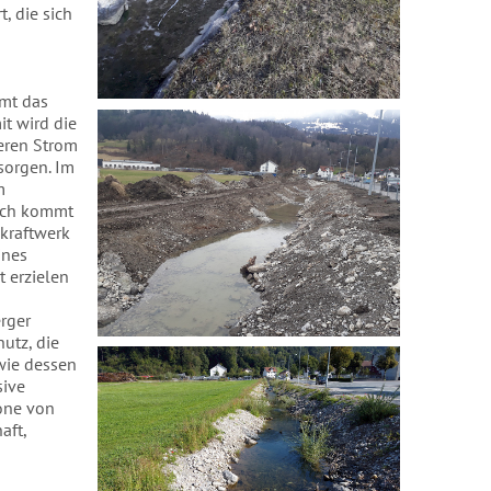
, die sich
mt das
t wird die
eren Strom
sorgen. Im
m
noch kommt
nkraftwerk
ines
 erzielen
­ger
utz, die
wie dessen
sive
zone von
aft,