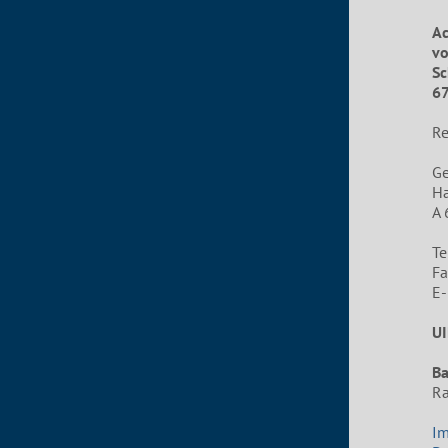
Ac
vo
Sc
67
Re
G
Ha
A 
Te
Fa
E-
UI
B
Ra
I