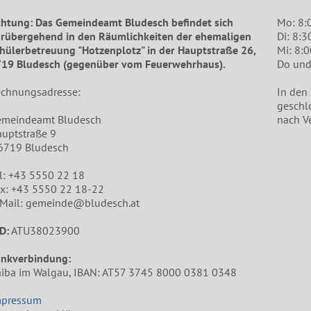
htung: Das Gemeindeamt Bludesch befindet sich
Mo: 8:
rübergehend in den Räumlichkeiten der ehemaligen
Di: 8:3
hülerbetreuung "Hotzenplotz" in der Hauptstraße 26,
Mi: 8:
19 Bludesch (gegenüber vom Feuerwehrhaus).
Do und 
chnungsadresse:
In den
geschl
emeindeamt Bludesch
nach V
uptstraße 9
6719 Bludesch
l: +43 5550 22 18
x: +43 5550 22 18-22
Mail: gemeinde@bludesch.at
D:
ATU38023900
ankverbindung:
iba im Walgau, IBAN: AT57 3745 8000 0381 0348
mpressum