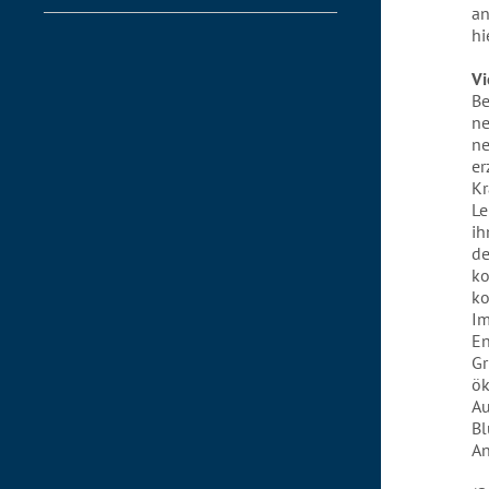
an
hi
Vi
Be
ne
ne
er
Kr
Le
ih
de
ko
ko
Im
En
Gr
ök
Au
Bl
An