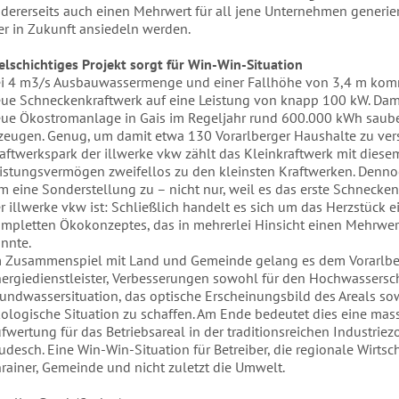
dererseits auch einen Mehrwert für all jene Unternehmen generiert
er in Zukunft ansiedeln werden.
elschichtiges Projekt sorgt für Win-Win-Situation
i 4 m3/s Ausbauwassermenge und einer Fallhöhe von 3,4 m kom
ue Schneckenkraftwerk auf eine Leistung von knapp 100 kW. Dami
ue Ökostromanlage in Gais im Regeljahr rund 600.000 kWh saub
zeugen. Genug, um damit etwa 130 Vorarlberger Haushalte zu ver
aftwerkspark der illwerke vkw zählt das Kleinkraftwerk mit diese
istungsvermögen zweifellos zu den kleinsten Kraftwerken. Den
m eine Sonderstel­lung zu – nicht nur, weil es das erste Schnecke
r illwerke vkw ist: Schließlich handelt es sich um das Herzstück e
mpletten Ökokonzeptes, das in mehrerlei Hinsicht einen Mehrwert
nnte.
 Zusammenspiel mit Land und Gemeinde gelang es dem Vorarlber
ergiedienstleister, Verbesserungen sowohl für den Hochwasser­sch
undwassersituation, das optische Erscheinungsbild des Areals so
ologische Situation zu schaffen. Am Ende bedeu­tet dies eine mas
fwertung für das Betriebsareal in der traditions­reichen Industrie
udesch. Eine Win-Win-Situation für Be­treiber, die regionale Wirtsch
rainer, Gemeinde und nicht zuletzt die Umwelt.