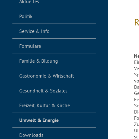
Aktuelles
Politik
R
Service & Info
Formulare
Ne
Familie & Bildung
Ei
Ve
Sp
Gastronomie & Wirtschaft
vo
Da
Gesundheit & Soziales
Ge
Fi
Freizeit, Kultur & Kirche
Se
Di
Fo
Umwelt & Energie
Zu
Uf
Downloads
sc