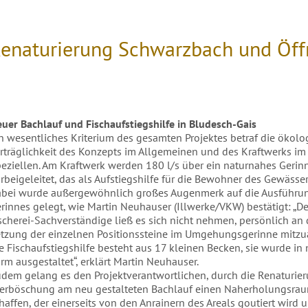
enaturierung Schwarzbach und Öf
uer Bachlauf und Fischaufstiegshilfe in Bludesch-Gais
n wesentliches Kriterium des gesamten Projektes betraf die ökolog
rträglichkeit des Konzepts im Allgemeinen und des Kraftwerks im
eziellen. Am Kraftwerk werden 180 l/s über ein naturnahes Ge­rin
rbeigeleitet, das als Aufstiegshilfe für die Bewohner des Gewäs­ser
bei wurde außergewöhnlich großes Augenmerk auf die Ausführu
rinnes gelegt, wie Martin Neuhauser (Illwerke/VKW) bestätigt: „De
scherei-Sachverständige ließ es sich nicht nehmen, persönlich an 
tzung der einzelnen Positionssteine im Umgehungsgerinne mitzuar
e Fischaufstiegshilfe besteht aus 17 kleinen Becken, sie wur­de in
rm ausgestaltet“, erklärt Martin Neuhauser.
dem gelang es den Projektverantwortlichen, durch die Renaturie­
erböschung am neu gestalteten Bachlauf einen Naherho­lungsra
haffen, der einerseits von den Anrainern des Areals goutiert wird 