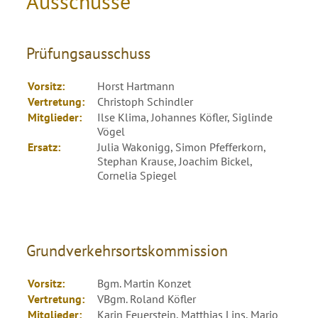
Ausschüsse
Prüfungsausschuss
Vorsitz:
Horst Hartmann
Vertretung:
Christoph Schindler
Mitglieder:
Ilse Klima, Johannes Köfler, Siglinde
Vögel
Ersatz:
Julia Wakonigg, Simon Pfefferkorn,
Stephan Krause, Joachim Bickel,
Cornelia Spiegel
Grundverkehrsortskommission
Vorsitz:
Bgm. Martin Konzet
Vertretung:
VBgm. Roland Köfler
Mitglieder:
Karin Feuerstein, Matthias Lins, Mario