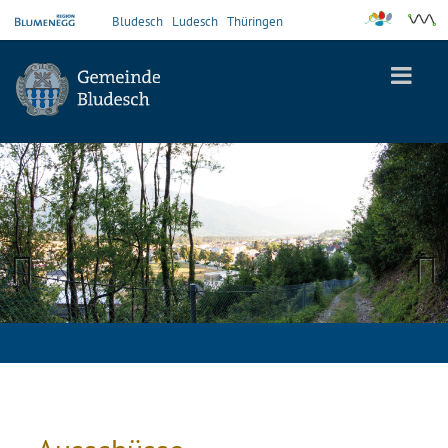
Bludesch
Ludesch
Thüringen
Previous
Next