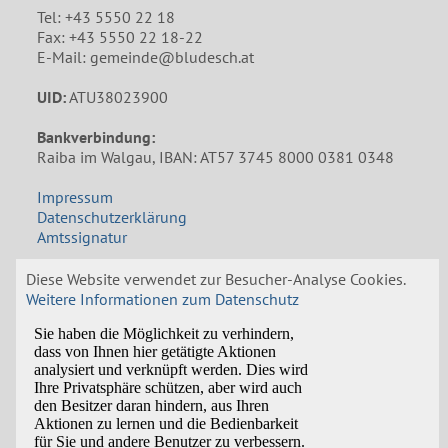
Tel: +43 5550 22 18
Fax: +43 5550 22 18-22
E-Mail: gemeinde@bludesch.at
UID:
ATU38023900
Bankverbindung:
Raiba im Walgau, IBAN: AT57 3745 8000 0381 0348
Impressum
Datenschutzerklärung
Amtssignatur
Öffnungszeiten Gemeindeamt
Diese Website verwendet zur Besucher-Analyse Cookies.
Weitere Informationen zum Datenschutz
Mo: 8:00 bis 12:00 und 14:00 bis 18:00 Uhr
Di: 8:30 bis 12:00 Uhr
Mi: 8:00 bis 12:00 Uhr, Nachmittags nach
Vereinbarung
Do und Fr: 8:00 bis 12:00 Uhr
In den Schulferien bleibt das Gemeindeamt am