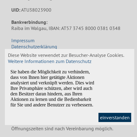
UID:
ATU38023900
Bankverbindung:
Raiba im Walgau, IBAN: AT57 3745 8000 0381 0348
Impressum
Datenschutzerklärung
Amtssignatur
Diese Website verwendet zur Besucher-Analyse Cookies.
Weitere Informationen zum Datenschutz
Öffnungszeiten Gemeindeamt
Mo: 8:00 bis 12:00 und 14:00 bis 18:00 Uhr
Di: 8:30 bis 12:00 Uhr
Mi: 8:00 bis 12:00 Uhr, Nachmittags nach
Vereinbarung
Do und Fr: 8:00 bis 12:00 Uhr
In den Schulferien bleibt das Gemeindeamt am
einverstanden
Nachmittag geschlossen. Termine außerhalb der
Öffnungszeiten sind nach Vereinbarung möglich.