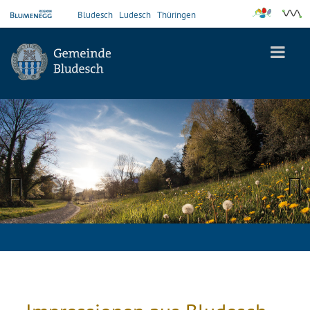
Bludesch
Ludesch
Thüringen
Previous
Next