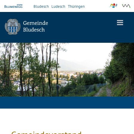
Bludesch
Ludesch
Thüringen
Previous
Next