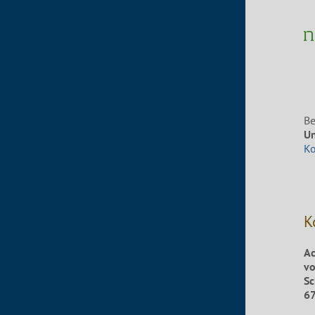
Be
Un
K
K
Ac
vo
Sc
67