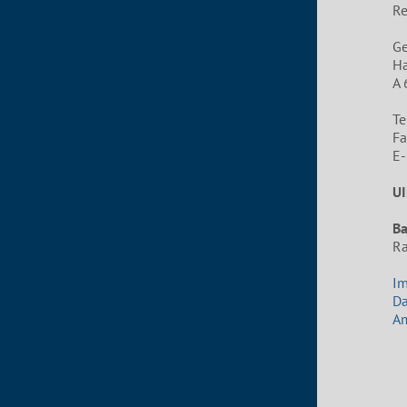
Re
G
Ha
A 
Te
Fa
E-
UI
B
Ra
I
Da
Am