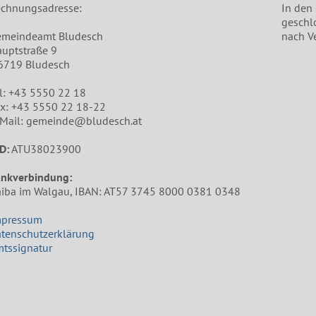
chnungsadresse:
In den
geschl
emeindeamt Bludesch
nach V
uptstraße 9
6719 Bludesch
l: +43 5550 22 18
x: +43 5550 22 18-22
Mail: gemeinde@bludesch.at
D:
ATU38023900
ankverbindung:
iba im Walgau, IBAN: AT57 3745 8000 0381 0348
mpressum
tenschutzerklärung
tssignatur