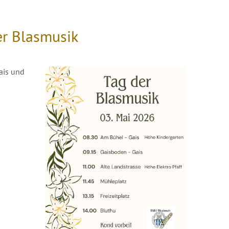
er Blasmusik
ais und
n