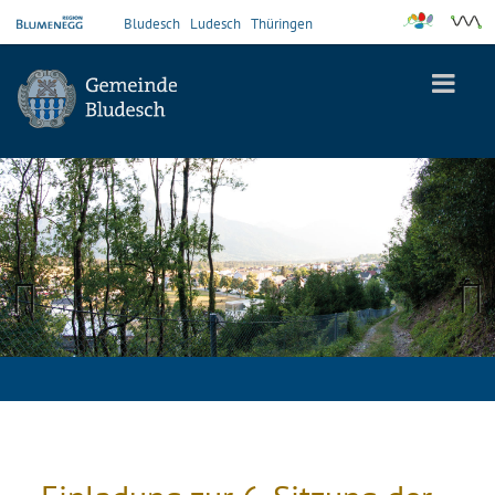
Bludesch
Ludesch
Thüringen
Previous
Next