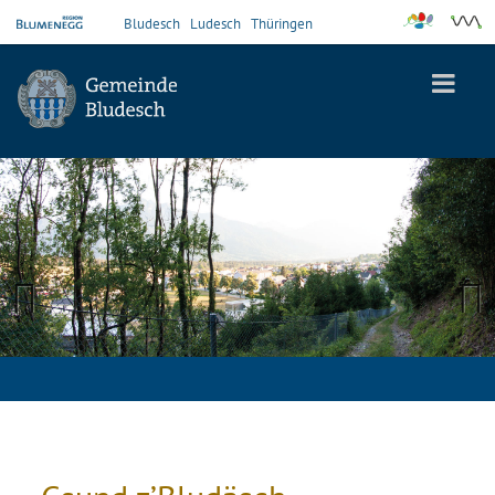
Bludesch
Ludesch
Thüringen
Previous
Next