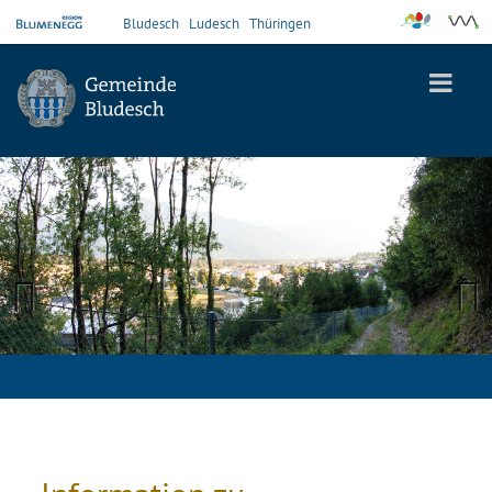
Bludesch
Ludesch
Thüringen
Previous
Next