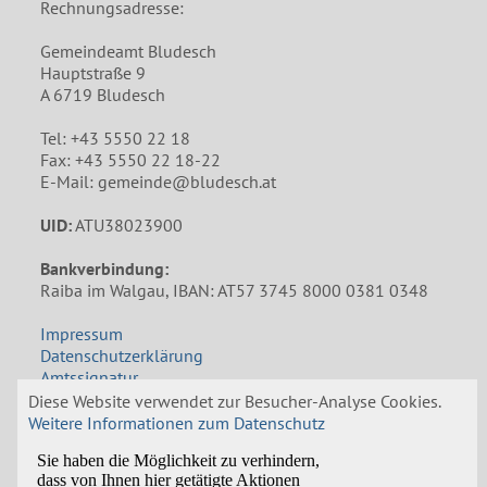
Rechnungsadresse:
Gemeindeamt Bludesch
Hauptstraße 9
A 6719 Bludesch
Tel: +43 5550 22 18
Fax: +43 5550 22 18-22
E-Mail: gemeinde@bludesch.at
UID:
ATU38023900
Bankverbindung:
Raiba im Walgau, IBAN: AT57 3745 8000 0381 0348
Impressum
Datenschutzerklärung
Amtssignatur
Diese Website verwendet zur Besucher-Analyse Cookies.
Öffnungszeiten Gemeindeamt
Weitere Informationen zum Datenschutz
Mo: 8:00 bis 12:00 und 14:00 bis 18:00 Uhr