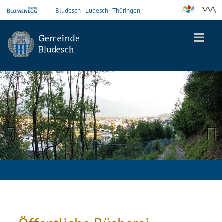
Bludesch
Ludesch
Thüringen
Previous
Next