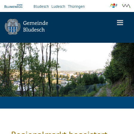
Bludesch
Ludesch
Thüringen
Previous
Next