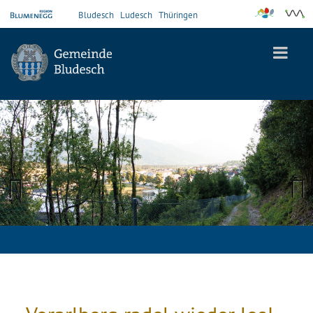
Bludesch
Ludesch
Thüringen
Previous
Next