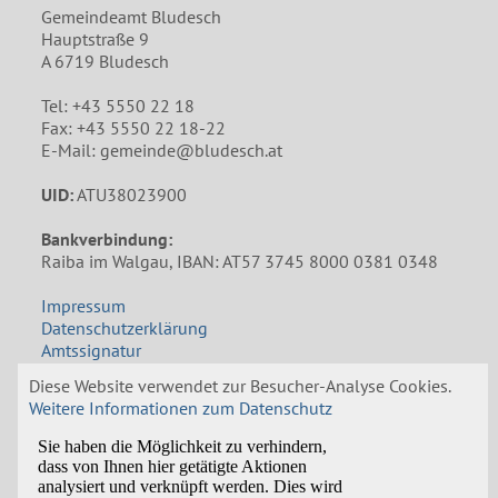
Gemeindeamt Bludesch
Hauptstraße 9
A 6719 Bludesch
Tel: +43 5550 22 18
Fax: +43 5550 22 18-22
E-Mail: gemeinde@bludesch.at
UID:
ATU38023900
Bankverbindung:
Raiba im Walgau, IBAN: AT57 3745 8000 0381 0348
Impressum
Datenschutzerklärung
Amtssignatur
Diese Website verwendet zur Besucher-Analyse Cookies.
Öffnungszeiten Gemeindeamt
Weitere Informationen zum Datenschutz
Mo: 8:00 bis 12:00 und 14:00 bis 18:00 Uhr
Di: 8:30 bis 12:00 Uhr
Mi: 8:00 bis 12:00 Uhr, Nachmittags nach